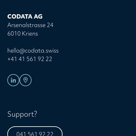
CODATA AG
Arsenalstrasse 24
6010 Kriens
hello@codata.swiss
+41 41 561 92 22
Support?
041 561 92 22