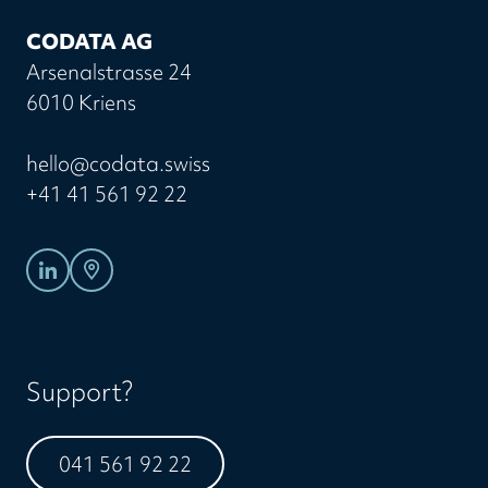
CODATA AG
Arsenalstrasse 24
6010 Kriens
hello@codata.swiss
+41 41 561 92 22
Support?
041 561 92 22